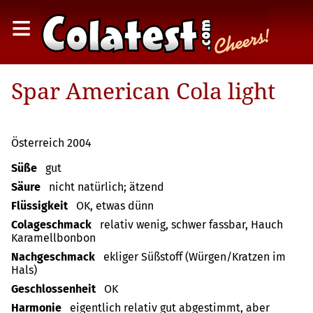
≡
Spar American Cola light
Österreich 2004
Süße
gut
Säure
nicht natürlich; ätzend
Flüssigkeit
OK, etwas dünn
Colageschmack
relativ wenig, schwer fassbar, Hauch
Karamellbonbon
Nachgeschmack
ekliger Süßstoff (Würgen/Kratzen im
Hals)
Geschlossenheit
OK
Harmonie
eigentlich relativ gut abgestimmt, aber